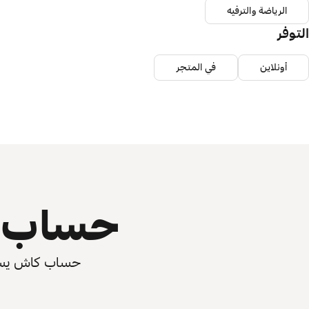
الرياضة والترفيه
التوفر
أونلاين
في المتجر
حساب ي
حساب كاش يسرّع