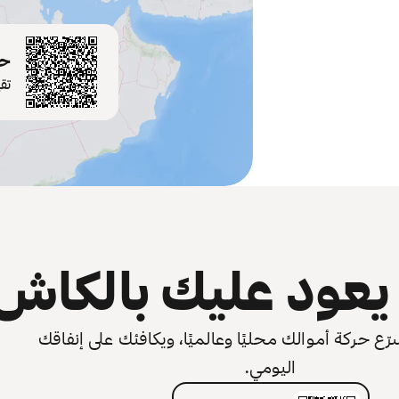
حم
تق
عود عليك بالكاش
 حركة أموالك محليًا وعالميًا، ويكافئك على إنفاقك
اليومي.