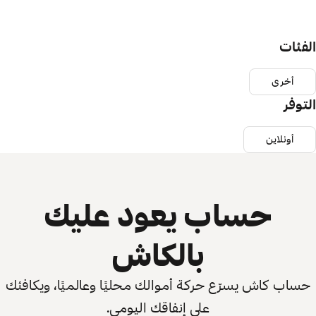
الفئات
أخرى
التوفر
أونلاين
حساب يعود عليك
بالكاش
حساب كاش يسرّع حركة أموالك محليًا وعالميًا، ويكافئك
على إنفاقك اليومي.