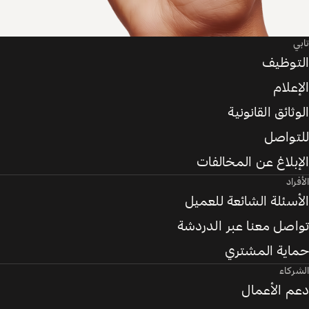
توظيف
علام
ثائق القانونية
تواصل
بلاغ عن المخالفات
راد
سئلة الشائعة للعميل
صل معنا عبر الدردشة
اية المشتري
ركاء
 الأعمال