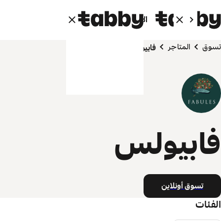
الأفراد
الشركاء
تسوق
المتاجر
فابيولس
فابيولس
تسوق أونلاين
الفئات