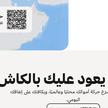
حم
تق
عود عليك بالكاش
 حركة أموالك محليًا وعالميًا، ويكافئك على إنفاقك
اليومي.