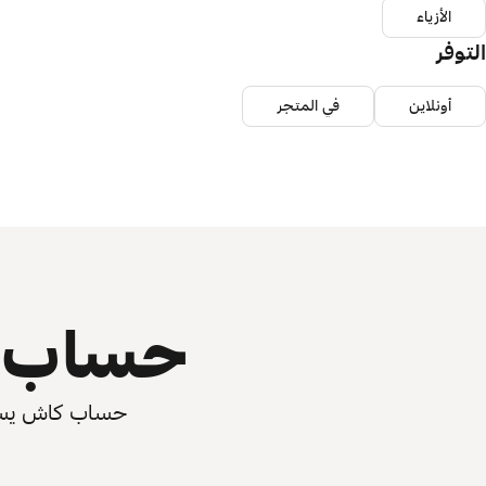
الأزياء
التوفر
أونلاين
في المتجر
حساب ي
حساب كاش يسرّع