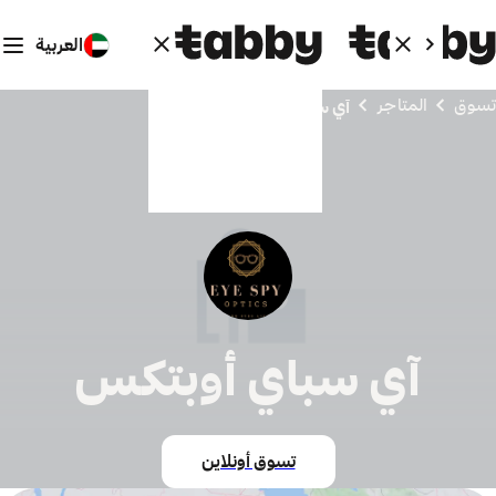
العربية
تسوق
المتاجر
آي سباي أوبتكس
آي سباي أوبتكس
تسوق أونلاين