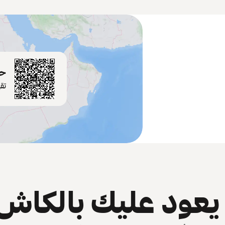
حم
تق
عود عليك بالكاش