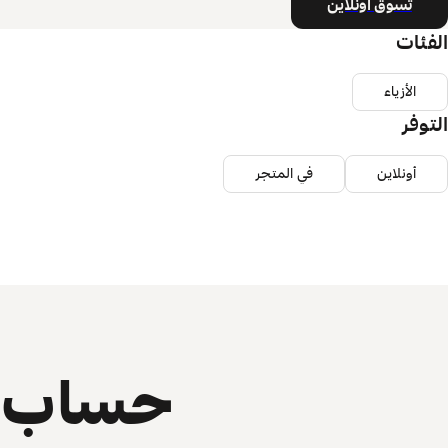
تسوق أونلاين
الفئات
الأزياء
التوفر
أونلاين
في المتجر
حساب ي