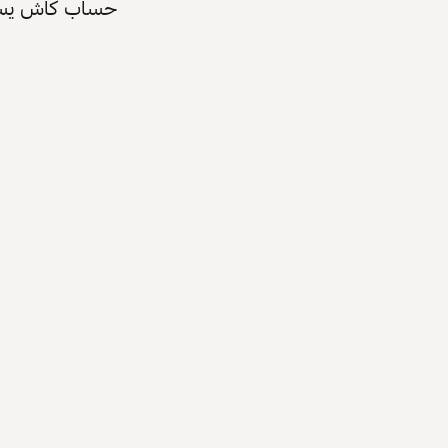
حساب كاش يسرّع