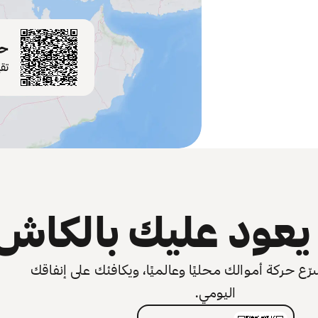
حم
تق
عود عليك بالكاش
 حركة أموالك محليًا وعالميًا، ويكافئك على إنفاقك
اليومي.