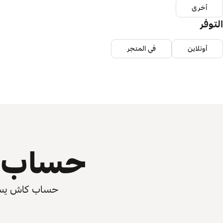
أخرى
التوفر
أونلاين
في المتجر
حساب ي
حساب كاش يسرّع