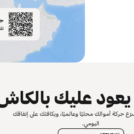
حم
تق
عود عليك بالكاش
 حركة أموالك محليًا وعالميًا، ويكافئك على إنفاقك
اليومي.