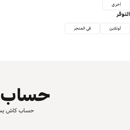
أخرى
التوفر
أونلاين
في المتجر
حساب ي
حساب كاش يسرّع