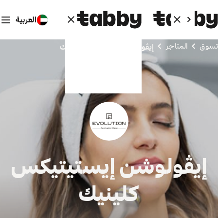
العربية
تسوق
المتاجر
إيڤولوشن إيستيتيكس كلينيك
إيڤولوشن إيستيتيكس
كلينيك