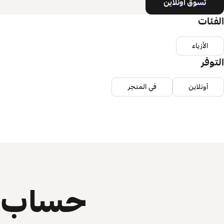
تسوق أونلاين
الفئات
الأزياء
التوفر
أونلاين
في المتجر
حساب ي