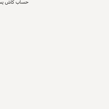
حساب كاش يسرّع