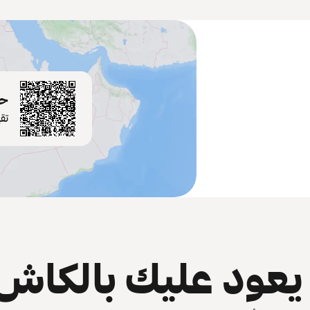
حم
تق
عود عليك بالكاش