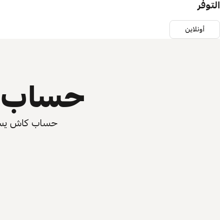
التوفر
أونلاين
حساب ي
حساب كاش يسرّع