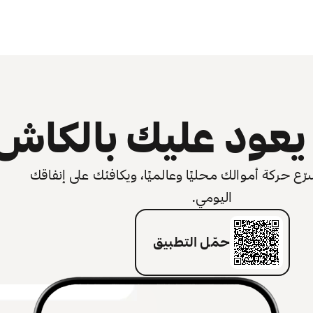
عود عليك بالكاش
 حركة أموالك محليًا وعالميًا، ويكافئك على إنفاقك
اليومي.
حمّل التطبيق