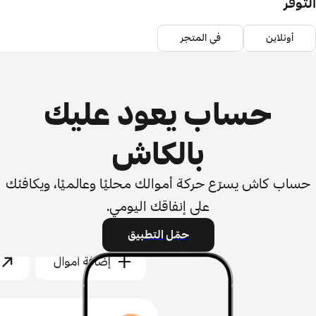
التوفر
أونلاين
في المتجر
حساب يعود عليك
بالكاش
حساب كاش يسرّع حركة أموالك محليًا وعالميًا، ويكافئك
على إنفاقك اليومي.
حمّل التطبيق