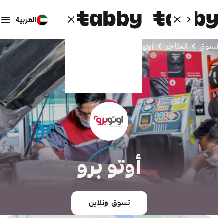
العربية
تسوق
المتاجر
أوتو برو
أوتو برو
تسوق أونلاين