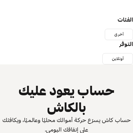
الفئات
أخرى
التوفر
أونلاين
حساب يعود عليك
بالكاش
حساب كاش يسرّع حركة أموالك محليًا وعالميًا، ويكافئك
على إنفاقك اليومي.