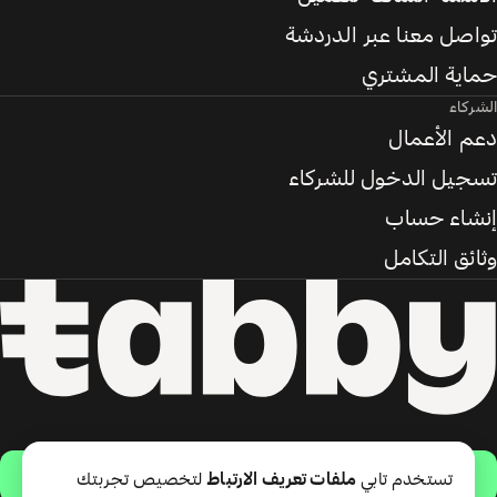
تواصل معنا عبر الدردشة
حماية المشتري
الشركاء
دعم الأعمال
تسجيل الدخول للشركاء
إنشاء حساب
وثائق التكامل
حمّل التطبيق
تستخدم تابي
ملفات تعريف الارتباط
لتخصيص تجربتك