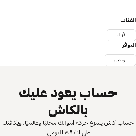
الفئات
الأزياء
التوفر
أونلاين
حساب يعود عليك
بالكاش
حساب كاش يسرّع حركة أموالك محليًا وعالميًا، ويكافئك
على إنفاقك اليومي.