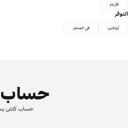
الأزياء
التوفر
أونلاين
في المتجر
حساب ي
حساب كاش يسرّع