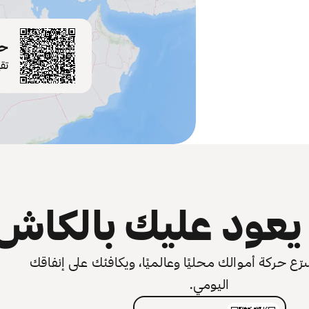
حم
تق
عود عليك بالكاش
 حركة أموالك محليًا وعالميًا، ويكافئك على إنفاقك
اليومي.