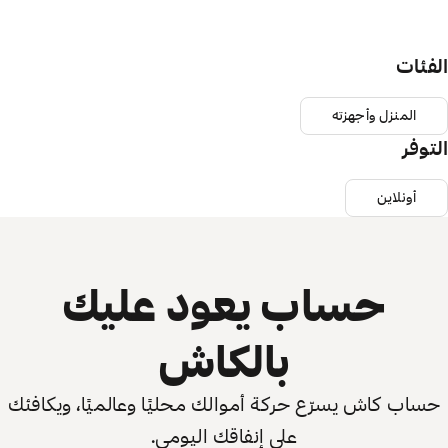
الفئات
المنزل وأجهزته
التوفر
أونلاين
حساب يعود عليك
بالكاش
حساب كاش يسرّع حركة أموالك محليًا وعالميًا، ويكافئك
على إنفاقك اليومي.