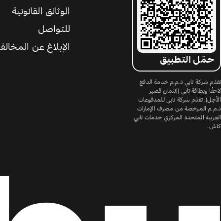
الوثائق القانونية
للتواصل
الإبلاغ عن المخالف
حمّل التطبيق
تقدّم شركة تابي ذ.م.م خدمة الدفع
لاحقًا وبطاقة تابي (ائتمان قصير
الأجل). تقدّم شركة تابي للمدفوعات
ذ.م.م المرخصة من مصرف الإمارات
العربية المتحدة المركزي خدمات تابي
كاش.