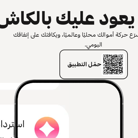
عود عليك بالكاش
 حركة أموالك محليًا وعالميًا، ويكافئك على إنفاقك
اليومي.
حمّل التطبيق