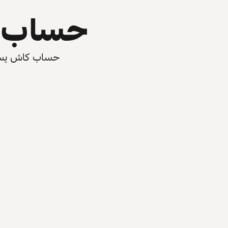
حساب ي
حساب كاش يسرّع