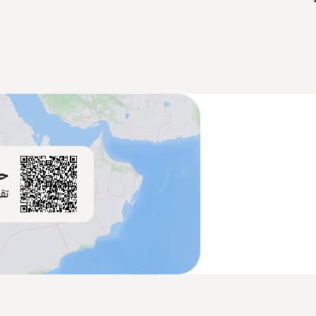
حم
تق