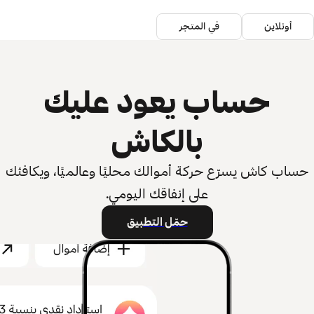
أونلاين
في المتجر
حساب يعود عليك
بالكاش
حساب كاش يسرّع حركة أموالك محليًا وعالميًا، ويكافئك
على إنفاقك اليومي.
حمّل التطبيق