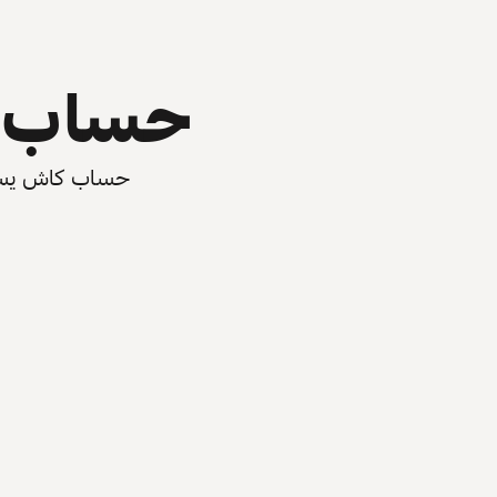
حساب ي
حساب كاش يسرّع