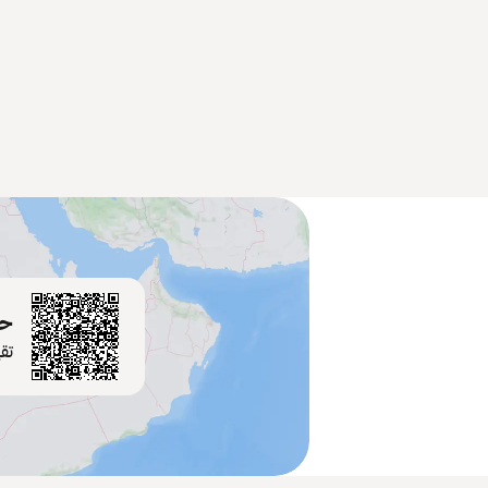
حم
تق