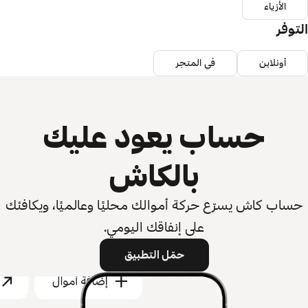
الأزياء
التوفر
أونلاين
في المتجر
حساب يعود عليك
بالكاش
حساب كاش يسرّع حركة أموالك محليًا وعالميًا، ويكافئك
على إنفاقك اليومي.
حمّل التطبيق