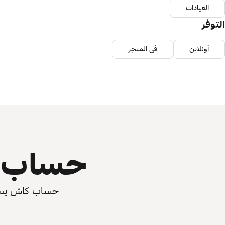
العيادات
التوفر
أونلاين
في المتجر
حساب ي
حساب كاش يسرّع