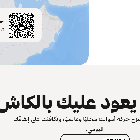
حم
تق
عود عليك بالكاش
 حركة أموالك محليًا وعالميًا، ويكافئك على إنفاقك
اليومي.