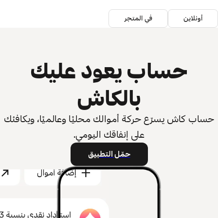
أونلاين
في المتجر
حساب يعود عليك
بالكاش
حساب كاش يسرّع حركة أموالك محليًا وعالميًا، ويكافئك
على إنفاقك اليومي.
حمّل التطبيق