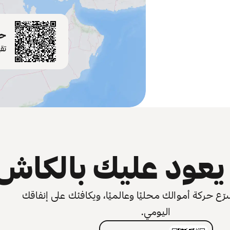
حم
تق
عود عليك بالكاش
 حركة أموالك محليًا وعالميًا، ويكافئك على إنفاقك
اليومي.