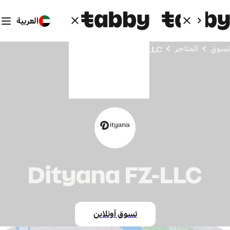
العربية
تسوق
المتاجر
Dityana FZ-LLC
Dityana FZ-LLC
تسوق أونلاين