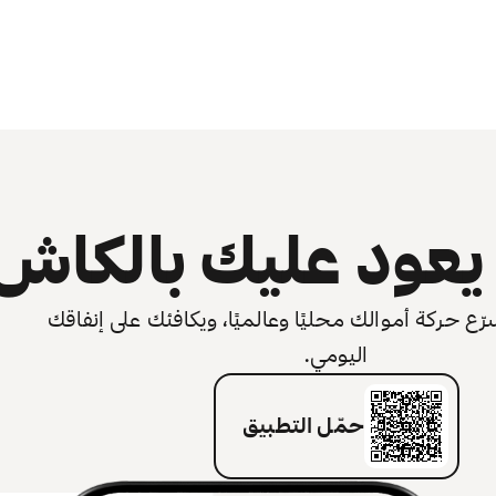
عود عليك بالكاش
 حركة أموالك محليًا وعالميًا، ويكافئك على إنفاقك
اليومي.
حمّل التطبيق