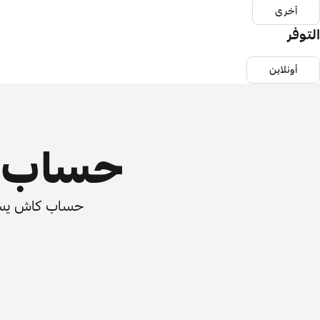
أخرى
التوفر
أونلاين
حساب ي
حساب كاش يسرّع