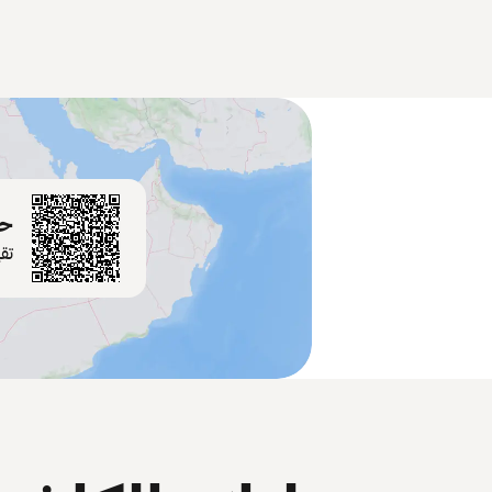
حم
تق