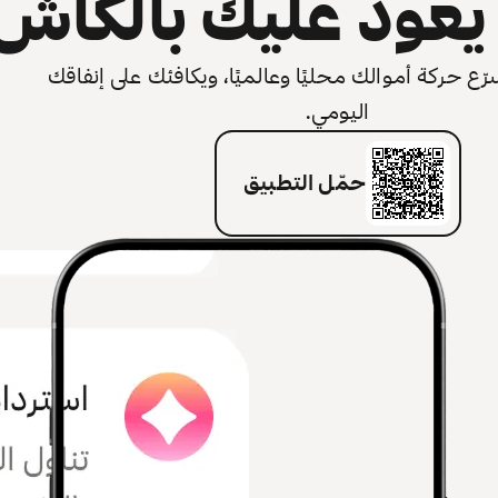
عود عليك بالكاش
 حركة أموالك محليًا وعالميًا، ويكافئك على إنفاقك
اليومي.
حمّل التطبيق