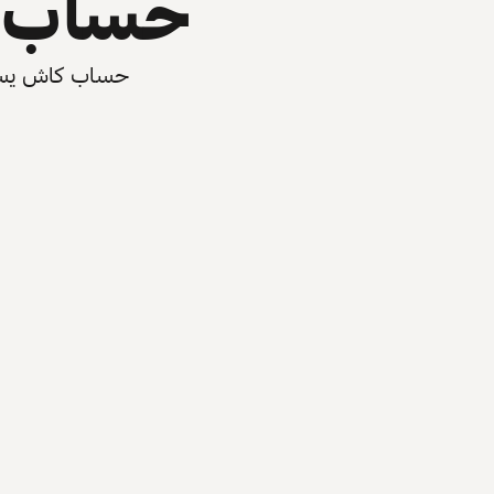
حساب ي
حساب كاش يسرّع