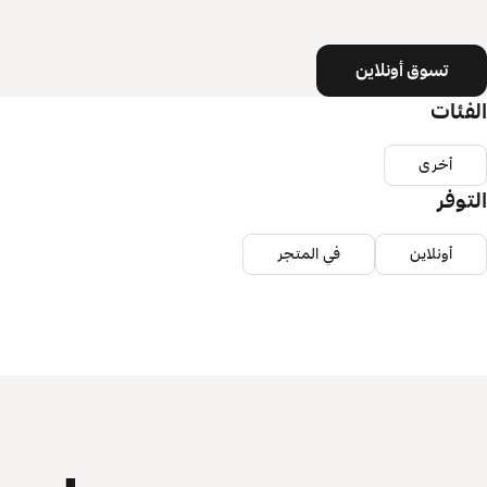
تسوق أونلاين
الفئات
أخرى
التوفر
أونلاين
في المتجر