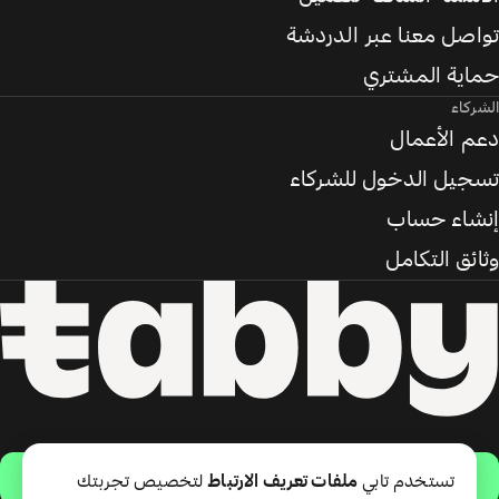
تواصل معنا عبر الدردشة
حماية المشتري
الشركاء
دعم الأعمال
تسجيل الدخول للشركاء
إنشاء حساب
وثائق التكامل
حمّل التطبيق
تستخدم تابي
ملفات تعريف الارتباط
لتخصيص تجربتك