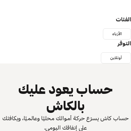
الفئات
الأزياء
التوفر
أونلاين
حساب يعود عليك
بالكاش
حساب كاش يسرّع حركة أموالك محليًا وعالميًا، ويكافئك
على إنفاقك اليومي.