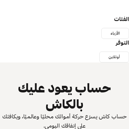
الفئات
الأزياء
التوفر
أونلاين
حساب يعود عليك
بالكاش
حساب كاش يسرّع حركة أموالك محليًا وعالميًا، ويكافئك
على إنفاقك اليومي.