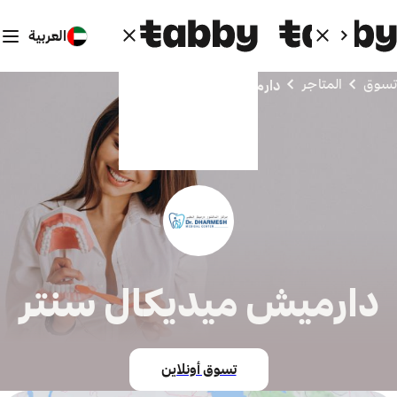
العربية
تسوق
المتاجر
دارميش ميديكال سنتر
دارميش ميديكال سنتر
تسوق أونلاين