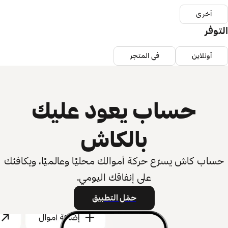
أخرى
التوفر
أونلاين
في المتجر
حساب يعود عليك
بالكاش
حساب كاش يسرّع حركة أموالك محليًا وعالميًا، ويكافئك
على إنفاقك اليومي.
حمّل التطبيق