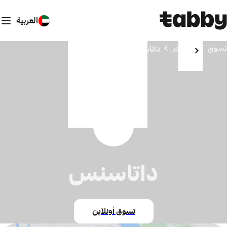
العربية
تسوق
المتاجر
داتاسنس
داتاسنس
تسوق أونلاين