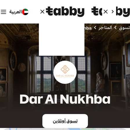
العربية
تسوق
المتاجر
Dar Al Nukhba
Dar Al Nukhba
تسوق أونلاين