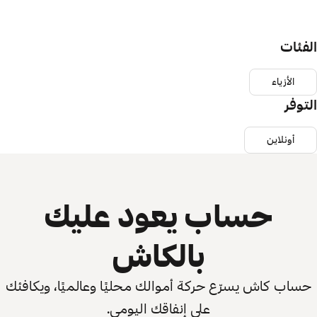
الفئات
الأزياء
التوفر
أونلاين
حساب يعود عليك
بالكاش
حساب كاش يسرّع حركة أموالك محليًا وعالميًا، ويكافئك
على إنفاقك اليومي.