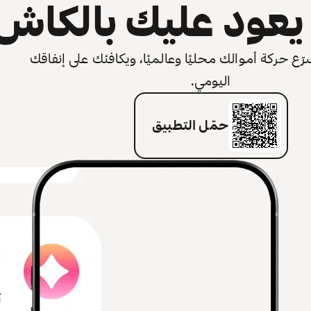
عود عليك بالكاش
 حركة أموالك محليًا وعالميًا، ويكافئك على إنفاقك
اليومي.
حمّل التطبيق