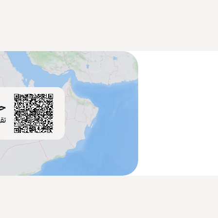
حم
تق