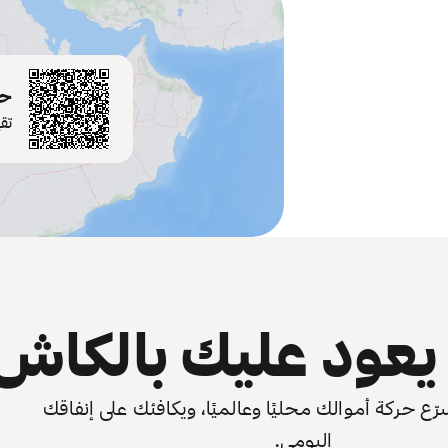
حم
تق
عود عليك بالكاش
 حركة أموالك محليًا وعالميًا، ويكافئك على إنفاقك
اليومي.