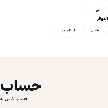
أخرى
التوفر
أونلاين
في المتجر
حساب ي
حساب كاش يسرّع