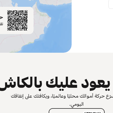
حم
تق
عود عليك بالكاش
 حركة أموالك محليًا وعالميًا، ويكافئك على إنفاقك
اليومي.