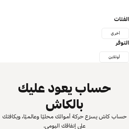
الفئات
أخرى
التوفر
أونلاين
حساب يعود عليك
بالكاش
حساب كاش يسرّع حركة أموالك محليًا وعالميًا، ويكافئك
على إنفاقك اليومي.