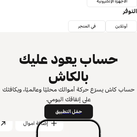
الأجهزة الإلكترونية
التوفر
أونلاين
في المتجر
حساب يعود عليك
بالكاش
حساب كاش يسرّع حركة أموالك محليًا وعالميًا، ويكافئك
على إنفاقك اليومي.
حمّل التطبيق