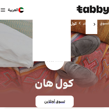
العربية
تسوق
المتاجر
كول هان
كول هان
تسوق أونلاين