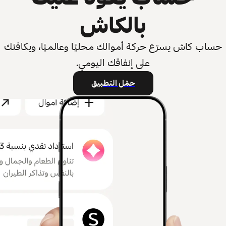
بالكاش
حساب كاش يسرّع حركة أموالك محليًا وعالميًا، ويكافئك
على إنفاقك اليومي.
حمّل التطبيق