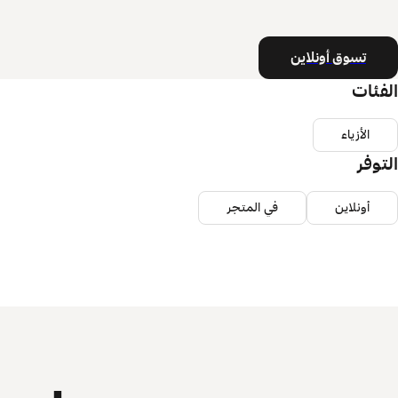
تسوق أونلاين
الفئات
الأزياء
التوفر
أونلاين
في المتجر