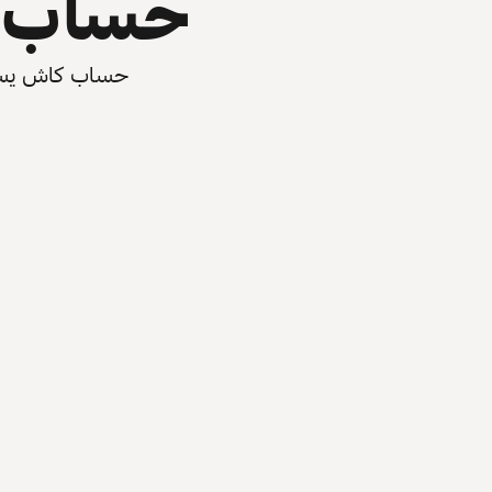
حساب ي
حساب كاش يسرّع