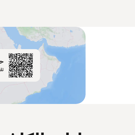
حم
تق