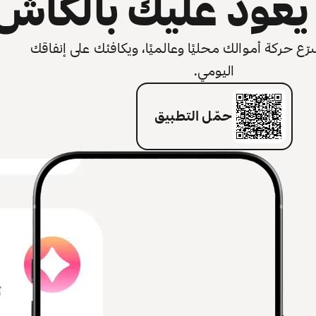
عود عليك بالكاش
 حركة أموالك محليًا وعالميًا، ويكافئك على إنفاقك
اليومي.
حمّل التطبيق