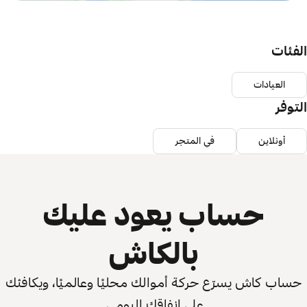
الفئات
العيادات
التوفر
أونلاين
في المتجر
حساب يعود عليك
بالكاش
حساب كاش يسرّع حركة أموالك محليًا وعالميًا، ويكافئك
على إنفاقك اليومي.