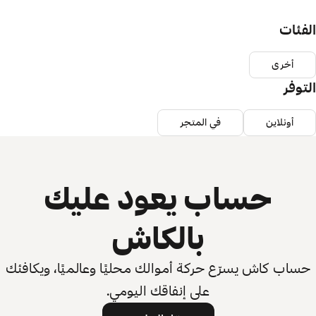
الفئات
أخرى
التوفر
أونلاين
في المتجر
حساب يعود عليك
بالكاش
حساب كاش يسرّع حركة أموالك محليًا وعالميًا، ويكافئك
على إنفاقك اليومي.