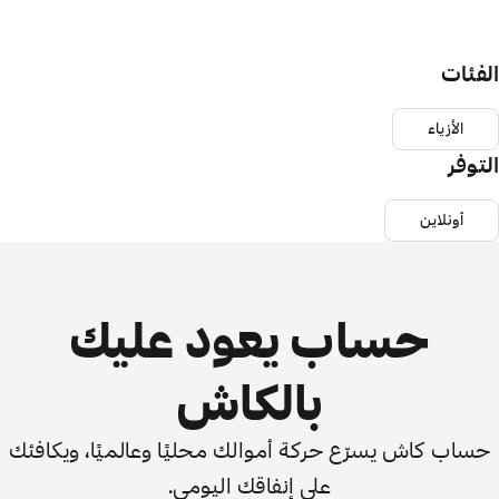
الفئات
الأزياء
التوفر
أونلاين
حساب يعود عليك
بالكاش
حساب كاش يسرّع حركة أموالك محليًا وعالميًا، ويكافئك
على إنفاقك اليومي.