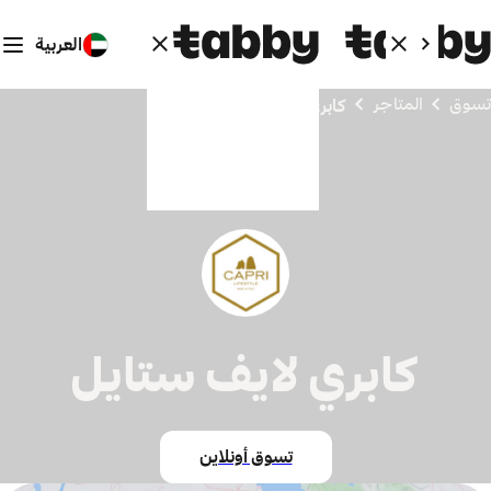
العربية
تسوق
المتاجر
كابري لايف ستايل
كابري لايف ستايل
تسوق أونلاين