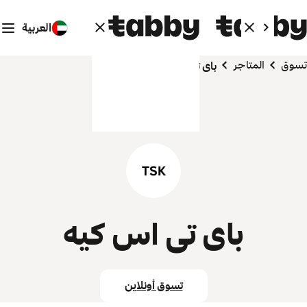
العربية
تسوق
المتاجر
باى تى اس كيه
باى تى اس كيه
تسوق أونلاين