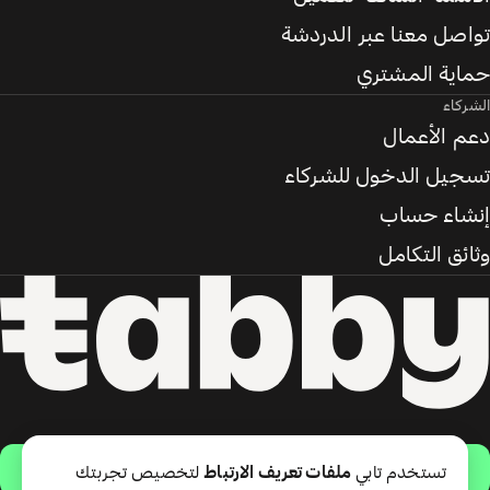
تواصل معنا عبر الدردشة
حماية المشتري
الشركاء
دعم الأعمال
تسجيل الدخول للشركاء
إنشاء حساب
وثائق التكامل
حمّل التطبيق
تستخدم تابي
ملفات تعريف الارتباط
لتخصيص تجربتك