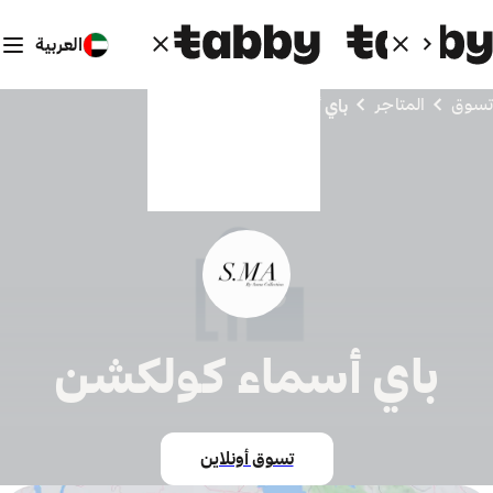
العربية
تسوق
المتاجر
باي أسماء كولكشن
باي أسماء كولكشن
تسوق أونلاين