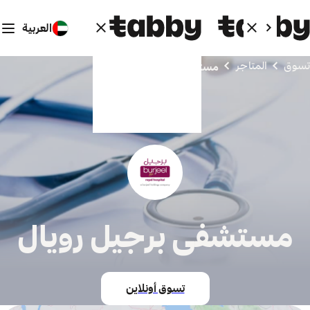
العربية
تسوق
المتاجر
مستشفى برجيل رويال
مستشفى برجيل رويال
تسوق أونلاين