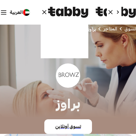
العربية
تسوق
المتاجر
براوز
براوز
تسوق أونلاين